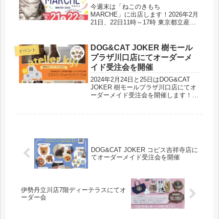
今週末は「ねこのきもち
MARCHE」に出店します！2026年2月
21日、22日11時～17時 東京都立産業
貿易センター台東館7階ブース番号：
51オーダーメイド受付してます、ぜ
ひ！
DOG&CAT JOKER 樹モール
イベント
プラザ川口店にてオーダーメ
イド受注会を開催
2024年2月24日と25日はDOG&CAT
JOKER 樹モールプラザ川口店にてオ
ーダーメイド受注会を開催します！ぜ
ひお越しください！よろしくお願いし
ます！！
DOG&CAT JOKER コピス吉祥寺店に
てオーダーメイド受注会を開催
伊勢丹立川店7階ディーテラスにてオ
ーダー会