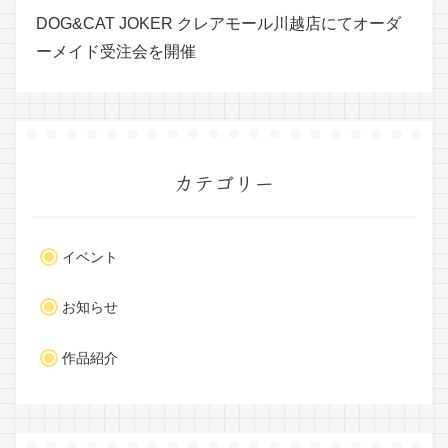
DOG&CAT JOKER クレアモール川越店にてオーダ
ーメイド受注会を開催
カテゴリー
イベント
お知らせ
作品紹介