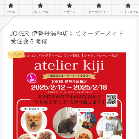
ペットのオーダーグッズを作っているアトリエキジです！
ホーム
プロフィール
デザイン
オーダーメイド
ご注文フォーム
JOKER 伊勢丹浦和店にてオーダーメイド
受注会を開催
イベント