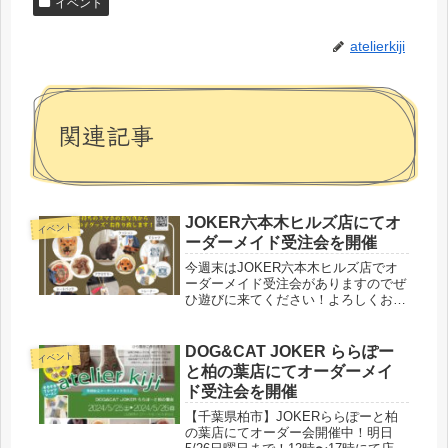
イベント
atelierkiji
関連記事
JOKER六本木ヒルズ店にてオ
イベント
ーダーメイド受注会を開催
今週末はJOKER六本木ヒルズ店でオ
ーダーメイド受注会がありますのでぜ
ひ遊びに来てください！よろしくお願
いします。
DOG&CAT JOKER ららぽー
イベント
と柏の葉店にてオーダーメイ
ド受注会を開催
【千葉県柏市】JOKERららぽーと柏
の葉店にてオーダー会開催中！明日