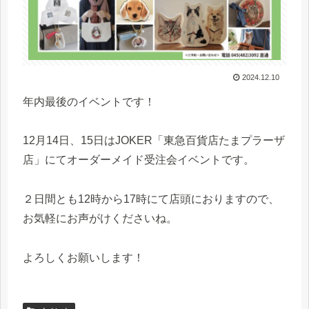
2024.12.10
年内最後のイベントです！
12月14日、15日はJOKER「東急百貨店たまプラーザ
店」にてオーダーメイド受注会イベントです。
２日間とも12時から17時にて店頭におりますので、
お気軽にお声がけくださいね。
よろしくお願いします！