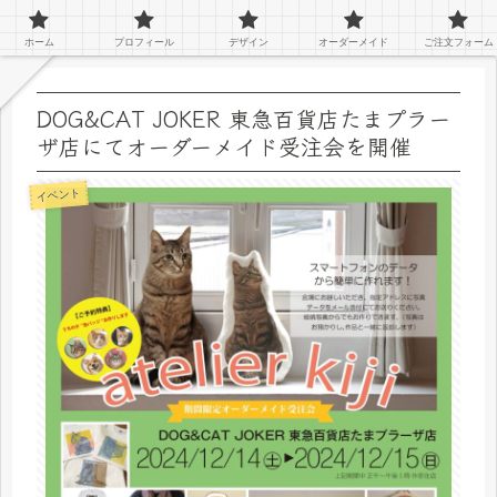
ペットのオーダーグッズを作っているアトリエキジです！
ホーム
プロフィール
デザイン
オーダーメイド
ご注文フォーム
DOG&CAT JOKER 東急百貨店たまプラー
ザ店にてオーダーメイド受注会を開催
イベント