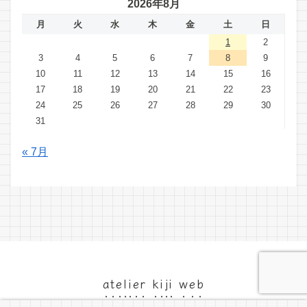
2026年8月
月
火
水
木
金
土
日
1
2
3
4
5
6
7
8
9
10
11
12
13
14
15
16
17
18
19
20
21
22
23
24
25
26
27
28
29
30
31
« 7月
atelier kiji web