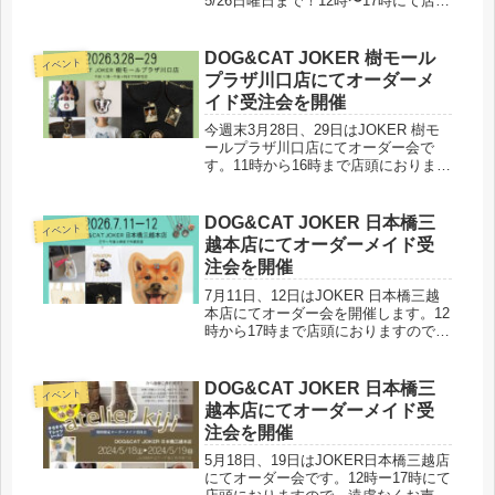
5/26日曜日まで！12時〜17時にて店頭
にてお待ちしております！よろしくお
願いします！
DOG&CAT JOKER 樹モール
イベント
プラザ川口店にてオーダーメ
イド受注会を開催
今週末3月28日、29日はJOKER 樹モ
ールプラザ川口店にてオーダー会で
す。11時から16時まで店頭におります
ので、お気軽にお声がけください。ジ
ワジワ人気のノーブルブローチ（姫様
や王子へ変身するアイテム）大変好評
DOG&CAT JOKER 日本橋三
イベント
です！
越本店にてオーダーメイド受
注会を開催
7月11日、12日はJOKER 日本橋三越
本店にてオーダー会を開催します。12
時から17時まで店頭におりますので、
お気軽にお声がけください。よろしく
お願いします！
DOG&CAT JOKER 日本橋三
イベント
越本店にてオーダーメイド受
注会を開催
5月18日、19日はJOKER日本橋三越店
にてオーダー会です。12時ー17時にて